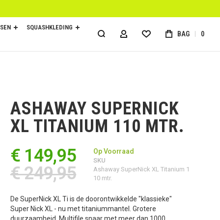
SEN
SQUASHKLEDING
BAG
0
ACCOUNT
ASHAWAY SUPERNICK
XL TITANIUM 110 MTR.
€ 149,95
Op Voorraad
SKU
€ 249,95
Ashaway SuperNick XL Titanium 1
10 mtr.
De SuperNick XL Ti is de doorontwikkelde "klassieke"
Super Nick XL - nu met titaniummantel. Grotere
duurzaamheid. Multifile snaar met meer dan 1000