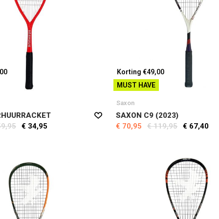
,00
Korting €49,00
MUST HAVE
Saxon
RHUURRACKET
SAXON C9 (2023)
59,95
€ 34,95
€ 70,95
€ 119,95
€ 67,40