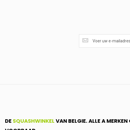
SUPERAANBIEDINGEN
ONTVANGEN?
<br>SCHRIJF
JE
IN.....
DE
SQUASHWINKEL
VAN BELGIE. ALLE A MERKE