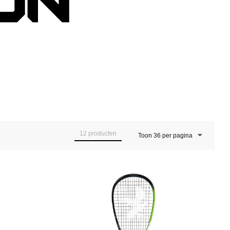
12
producten
Toon
36
per pagina