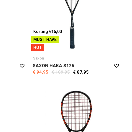
Korting €15,00
MUST HAVE
HOT
Saxon
SAXON HAKA S125
€ 94,95
€ 109,95
€ 87,95