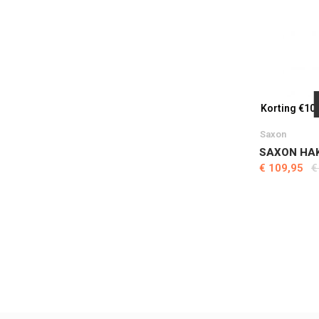
Korting €10
Saxon
SAXON HAK
€ 109,95
€