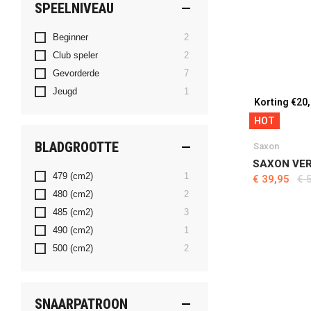
SPEELNIVEAU
producten
Beginner
2
producten
Club speler
2
producten
Gevorderde
7
product
Jeugd
1
Korting €20
HOT
BLADGROOTTE
Saxon
SAXON VE
product
479 (cm2)
1
€ 39,95
€ 
producten
480 (cm2)
2
producten
485 (cm2)
3
product
490 (cm2)
1
producten
500 (cm2)
2
SNAARPATROON