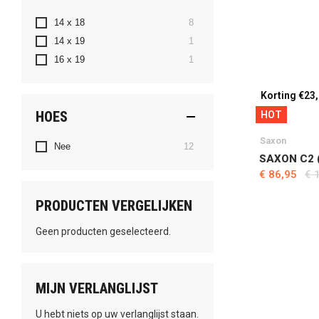
producten
14 x 18
8
product
14 x 19
1
product
16 x 19
1
Korting €23
HOES
HOT
Saxon
producten
Nee
12
SAXON C2 
€ 86,95
€ 
PRODUCTEN VERGELIJKEN
Geen producten geselecteerd.
MIJN VERLANGLIJST
U hebt niets op uw verlanglijst staan.