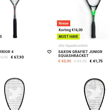
Nieuw
Korting €16,00
45
MUST HAVE
Alle Squashrackets
RIOR 4
SAXON GRAFIET JUNIOR
SQUASHRACKET
79,95
€ 67,93
€ 43,95
€ 59,95
€ 41,75