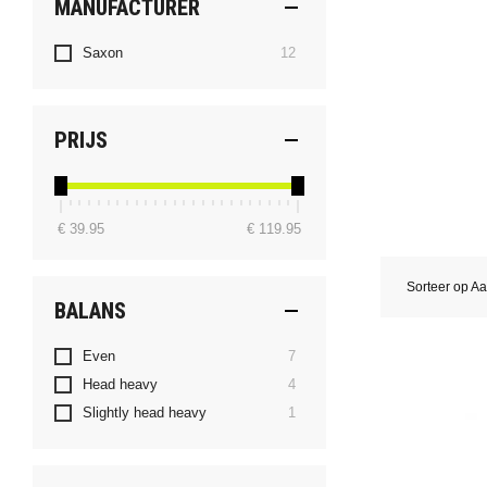
MANUFACTURER
producten
Saxon
12
PRIJS
€ 39.95
€ 119.95
Sorteer op
Aa
BALANS
producten
Even
7
producten
Head heavy
4
product
Slightly head heavy
1