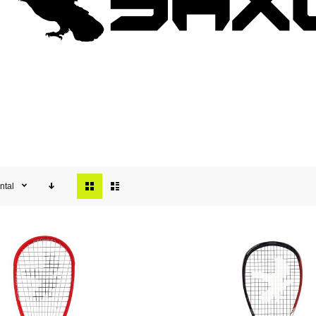
Tonen
ntal
als