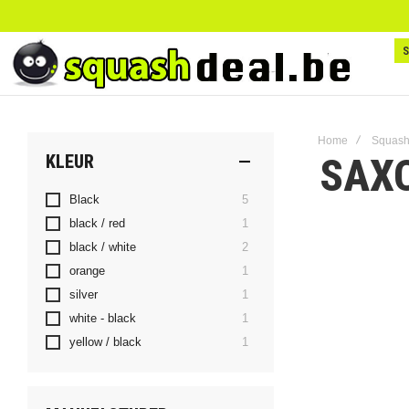
Home
Squash
SAX
KLEUR
producten
Black
5
product
black / red
1
producten
black / white
2
product
orange
1
product
silver
1
product
white - black
1
product
yellow / black
1