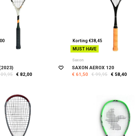
,00
Korting €38,45
MUST HAVE
Saxon
(2023)
SAXON AEROX 120
109,95
€ 82,00
€ 61,50
€ 99,95
€ 58,40