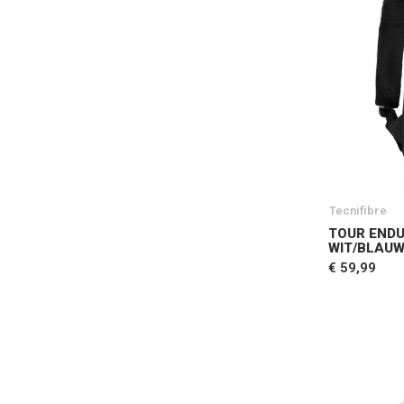
Tecnifibre
TOUR END
WIT/BLAU
€ 59,99