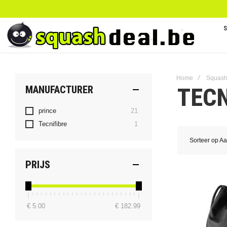
Home
Squash
TECN
MANUFACTURER
producten
prince
21
product
Tecnifibre
1
Sorteer op
Aa
PRIJS
€ 5.00
€ 182.99