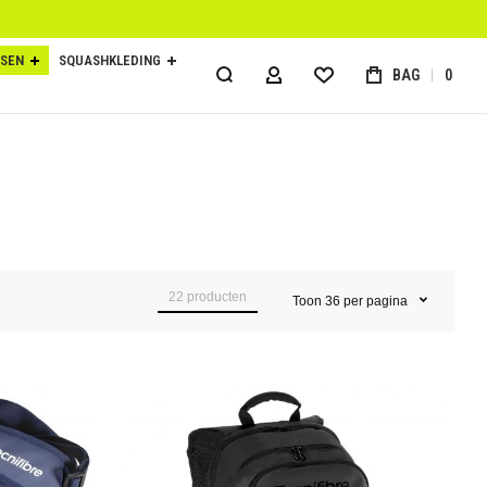
SEN
SQUASHKLEDING
BAG
0
ACCOUNT
22
producten
Toon
36
per pagina