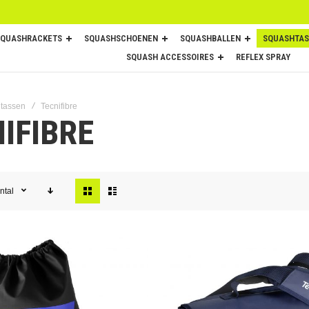
SQUASHRACKETS
SQUASHSCHOENEN
SQUASHBALLEN
SQUASHTAS
SQUASH ACCESSOIRES
REFLEX SPRAY
tassen
Tecnifibre
IFIBRE
Tonen
ntal
als