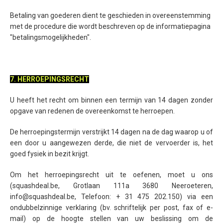
Betaling van goederen dient te geschieden in overeenstemming
met de procedure die wordt beschreven op de informatiepagina
"betalingsmogelijkheden".
7. HERROEPINGSRECHT
U heeft het recht om binnen een termijn van 14 dagen zonder
opgave van redenen de overeenkomst te herroepen.
De herroepingstermijn verstrijkt 14 dagen na de dag waarop u of
een door u aangewezen derde, die niet de vervoerder is, het
goed fysiek in bezit krijgt.
Om het herroepingsrecht uit te oefenen, moet u ons
(squashdeal.be, Grotlaan 111a 3680 Neeroeteren,
info@squashdeal.be, Telefoon: + 31 475 202.150) via een
ondubbelzinnige verklaring (bv. schriftelijk per post, fax of e-
mail) op de hoogte stellen van uw beslissing om de