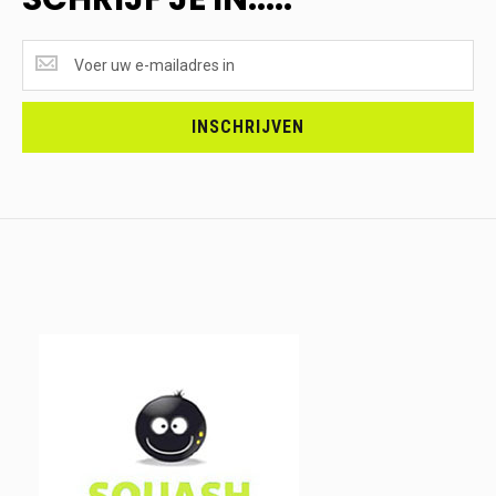
SUPERAANBIEDINGEN
ONTVANGEN?
<br>SCHRIJF
JE
INSCHRIJVEN
IN.....