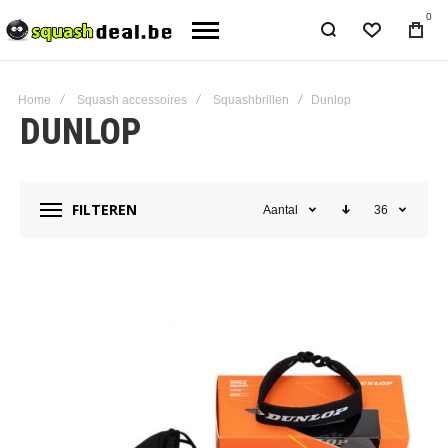
0
Home
Squash accessoires
Squashbrillen
Dunlop
DUNLOP
FILTEREN
Aantal
36