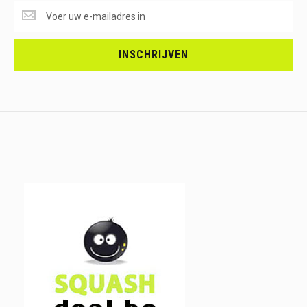
SUPERAANBIEDINGEN
ONTVANGEN?
<br>SCHRIJF
JE
INSCHRIJVEN
IN.....