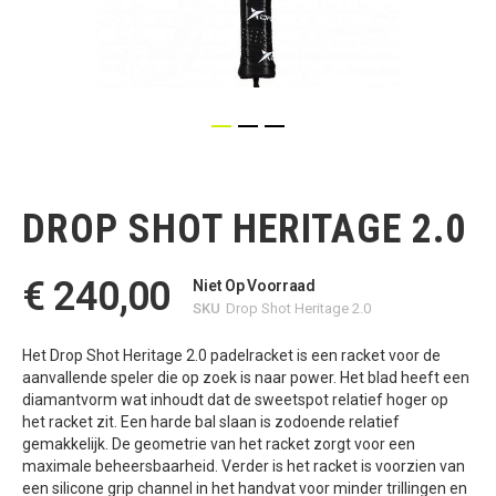
Ga
naar
het
DROP SHOT HERITAGE 2.0
begin
van
de
€ 240,00
afbeeldingen-
Niet Op Voorraad
gallerij
SKU
Drop Shot Heritage 2.0
Het Drop Shot Heritage 2.0 padelracket is een racket voor de
aanvallende speler die op zoek is naar power. Het blad heeft een
diamantvorm wat inhoudt dat de sweetspot relatief hoger op
het racket zit. Een harde bal slaan is zodoende relatief
gemakkelijk. De geometrie van het racket zorgt voor een
maximale beheersbaarheid. Verder is het racket is voorzien van
een silicone grip channel in het handvat voor minder trillingen en