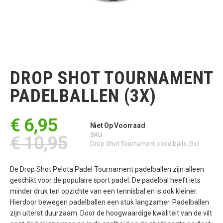
Ga
naar
het
DROP SHOT TOURNAMENT
begin
van
PADELBALLEN (3X)
de
afbeeldingen-
gallerij
€ 6,95
Niet Op Voorraad
SKU
€ 10,95
Drop Shot Tournament padelballs (3x)
De Drop Shot Pelota Padel Tournament padelballen zijn alleen
geschikt voor de populaire sport padel. De padelbal heeft iets
minder druk ten opzichte van een tennisbal en is ook kleiner.
Hierdoor bewegen padelballen een stuk langzamer. Padelballen
zijn uiterst duurzaam. Door de hoogwaardige kwaliteit van de vilt