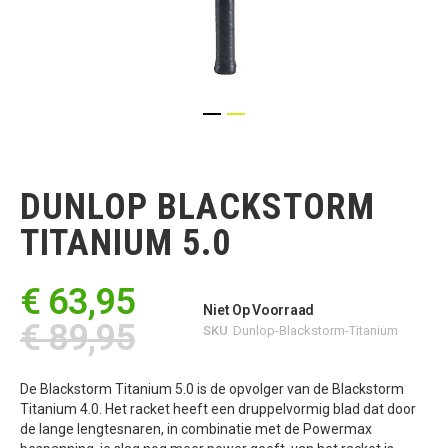
Ga
naar
het
DUNLOP BLACKSTORM
begin
van
TITANIUM 5.0
de
afbeeldingen-
gallerij
€ 63,95
Niet Op Voorraad
€ 89,95
SKU
Dunlop-Blackstorm-Titanium
De Blackstorm Titanium 5.0 is de opvolger van de Blackstorm
Titanium 4.0. Het racket heeft een druppelvormig blad dat door
de lange lengtesnaren, in combinatie met de Powermax