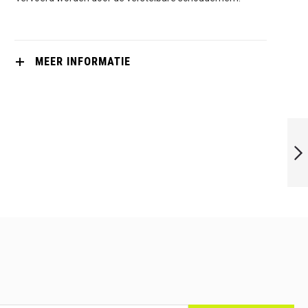
MEER INFORMATIE
OLIVER
RACKETCASE TS
ZWART-BLAUW
VOLGENDE