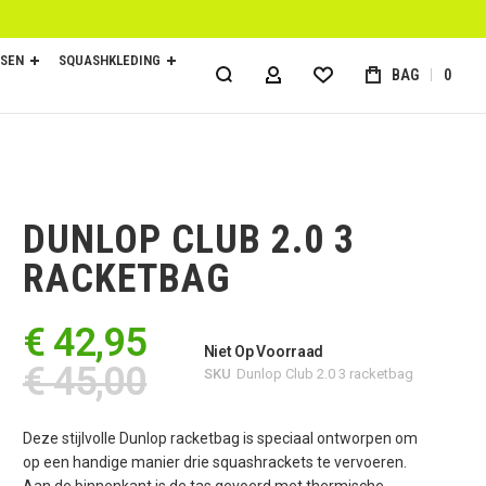
SEN
SQUASHKLEDING
BAG
0
ACCOUNT
DUNLOP CLUB 2.0 3
RACKETBAG
€ 42,95
Niet Op Voorraad
€ 45,00
SKU
Dunlop Club 2.0 3 racketbag
Deze stijlvolle Dunlop racketbag is speciaal ontworpen om
op een handige manier drie squashrackets te vervoeren.
Aan de binnenkant is de tas gevoerd met thermische