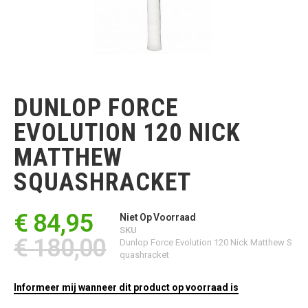
Ga
naar
het
DUNLOP FORCE
begin
van
EVOLUTION 120 NICK
de
afbeeldingen-
MATTHEW
gallerij
SQUASHRACKET
€ 84,95
Niet Op Voorraad
SKU
€ 180,00
Dunlop Force Evolution 120 Nick Matthew S
quashracket
Informeer mij wanneer dit product op voorraad is