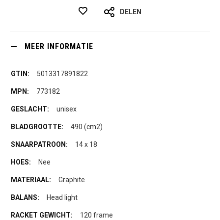
DELEN
MEER INFORMATIE
5013317891822
773182
unisex
490 (cm2)
14 x 18
Nee
Graphite
Head light
120 frame