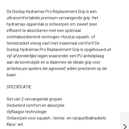
De Dunlop Hydramax Pro Replacement Grip is een
ultracomfortabele premium vervangende grip. Het
hydramax-oppervlak is ontworpen om zweet zeer
efficiënt te absorberen met een optimaal
vochtabsorberend vermogen. Houd je squash- of
tennisracket stevig vast met maximaal comfort! De
Dunlop Hydramax Pro Replacement Grip is opgebouwd uit
vijf afzonderlijke lagen waaronder een PU antisliplaag
aan de bovenzijde en is daarmee de ideale grip voor
ambitieuze spelers die agressief willen presteren op de
baan.
SPECIFICATIE
Set van 2 vervangende grepen
Verbeterd comfort en absorptie
Vijflaagse technologie
DUNLOP PRO PU
Ontworpen voor squash-, tennis- en racquetballrackets
GRIP 1X
Kleur: wit