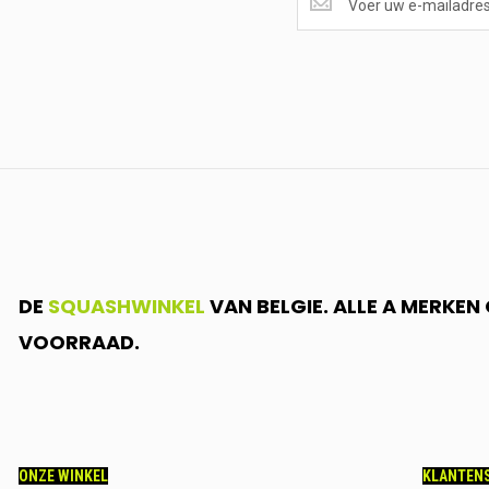
ONTVANGEN?
<br>SCHRIJF
JE
IN.....
DE
SQUASHWINKEL
VAN BELGIE. ALLE A MERKE
VOORRAAD.
ONZE WINKEL
KLANTENS