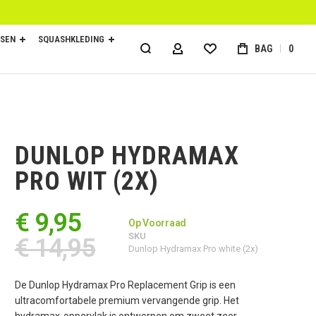
SEN
SQUASHKLEDING
BAG
0
ACCOUNT
DUNLOP HYDRAMAX
PRO WIT (2X)
€ 9,95
Op Voorraad
SKU
€ 14,95
Dunlop Hydramax Pro white (2x)
De Dunlop Hydramax Pro Replacement Grip is een
ultracomfortabele premium vervangende grip. Het
hydramax-oppervlak is ontworpen om zweet zeer