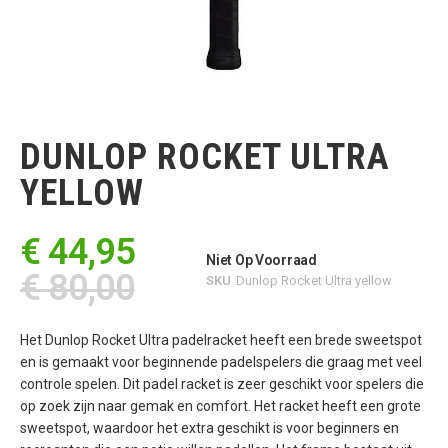
Ga
naar
het
DUNLOP ROCKET ULTRA
begin
van
YELLOW
de
afbeeldingen-
gallerij
€ 44,95
Niet Op Voorraad
€ 80,00
SKU
Dunlop Rocket Ultra yellow
Het Dunlop Rocket Ultra padelracket heeft een brede sweetspot
en is gemaakt voor beginnende padelspelers die graag met veel
controle spelen. Dit padel racket is zeer geschikt voor spelers die
op zoek zijn naar gemak en comfort. Het racket heeft een grote
sweetspot, waardoor het extra geschikt is voor beginners en