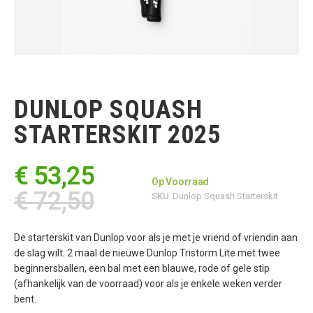
Ga
naar
het
DUNLOP SQUASH
begin
van
STARTERSKIT 2025
de
afbeeldingen-
gallerij
€ 53,25
Op Voorraad
€ 72,50
SKU
Dunlop Squash Starterskit
De starterskit van Dunlop voor als je met je vriend of vriendin aan
de slag wilt. 2 maal de nieuwe Dunlop Tristorm Lite met twee
beginnersballen, een bal met een blauwe, rode of gele stip
(afhankelijk van de voorraad) voor als je enkele weken verder
bent.