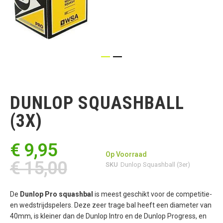
Ga
naar
het
DUNLOP SQUASHBALL
begin
van
(3X)
de
afbeeldingen-
gallerij
€ 9,95
Op Voorraad
€ 15,00
SKU
Dunlop Squashball (3er)
De
Dunlop Pro squashbal
is meest geschikt voor de competitie-
en wedstrijdspelers. Deze zeer trage bal heeft een diameter van
40mm, is kleiner dan de Dunlop Intro en de Dunlop Progress, en