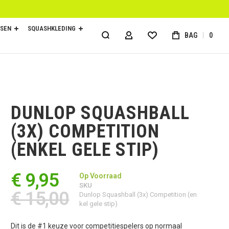
SEN
SQUASHKLEDING
BAG
0
ACCOUNT
DUNLOP SQUASHBALL
(3X) COMPETITION
(ENKEL GELE STIP)
€ 9,95
Op Voorraad
SKU
€ 15,00
Dunlop Squashball (3x) Competition (en
kel gele stip)
Dit is de #1 keuze voor competitiespelers op normaal