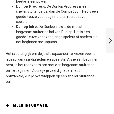
beetje meer power.
Dunlop Progress:
De Dunlop Progress is een
sneller stuitende bal dan de Competition. Het is een
goede keuze voor beginners en recreatieve
spelers.
Dunlop Intro:
De Dunlop Intro is de meest
WILSON
langzaam stuitende bal van Dunlop. Het is een
SQUASHBAL
goede keuze voor zeer jonge spelers of spelers die
DUBBEL GELE
net beginnen met squash.
STIP (3X)
VOLGENDE
Het is belangrijk om de juiste squashbal te kiezen voor je
niveau van vaardigheden en speelstijl. Als je een beginner
bent, is het raadzaam om met een langzaam stuitende
bal te beginnen. Zodra je je vaardigheden hebt
ontwikkeld, kun je overstappen op een sneller stuitende
bal.
MEER INFORMATIE