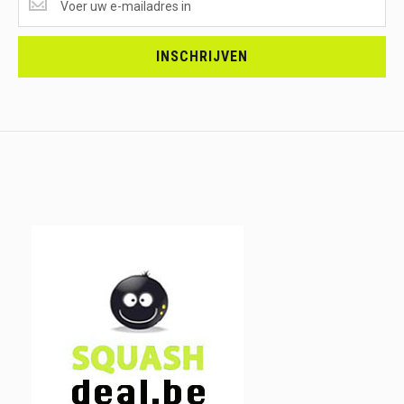
ONTVANGEN?
<br>SCHRIJF
JE
INSCHRIJVEN
IN.....