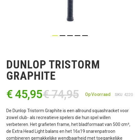
Ga
naar
het
DUNLOP TRISTORM
begin
van
GRAPHITE
de
afbeeldingen-
gallerij
€ 45,95
€ 74,95
Op Voorraad
SKU
4220
De Dunlop Tristorm Graphite is een allround squashracket voor
zowel club- als recreatieve spelers die hun spel willen
verbeteren. Het grafieten frame, het bladformaat van 500 cm²,
de Extra Head Light balans en het 16x19 snarenpatroon
combineren gemakkelijke wendbaarheid met toegankelijke