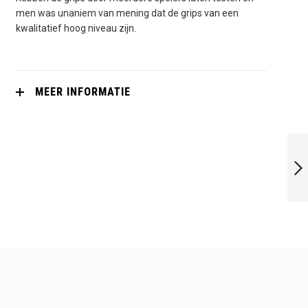
men was unaniem van mening dat de grips van een
kwalitatief hoog niveau zijn.
MEER INFORMATIE
EYE GRIP X.SOFT
GEEL 2X
VOLGENDE