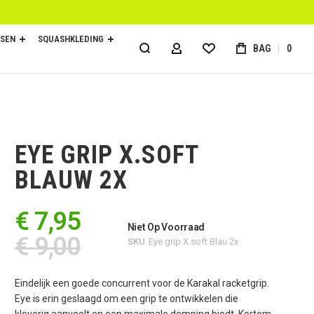
SEN
SQUASHKLEDING
BAG
0
ACCOUNT
EYE GRIP X.SOFT
BLAUW 2X
€ 7,95
Niet Op Voorraad
€ 9,00
SKU
Eye grip X.soft Blau 2x
Eindelijk een goede concurrent voor de Karakal racketgrip.
Eye is erin geslaagd om een grip te ontwikkelen die
kleverig aanvoelt en een maximale demping biedt. Kortom