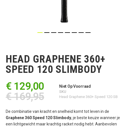
Ga
naar
het
HEAD GRAPHENE 360+
begin
van
SPEED 120 SLIMBODY
de
afbeeldingen-
gallerij
€ 129,00
Niet Op Voorraad
SKU
€ 169,95
Head Graphene 360+ Speed 120 SB
De combinatie van kracht en snelheid komt tot leven in de
Graphene 360 Speed 120 Slimbody
, je beste keuze wanneer je
een lichtgewicht maar krachtig racket nodig hebt. Aanbevolen