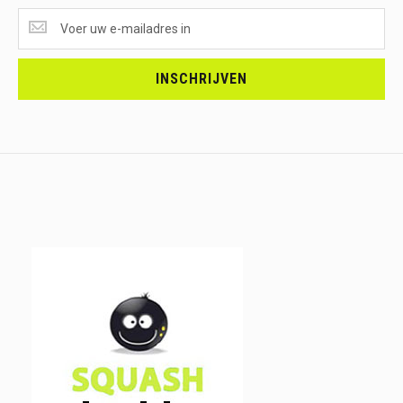
SUPERAANBIEDINGEN
ONTVANGEN?
<br>SCHRIJF
JE
INSCHRIJVEN
IN.....