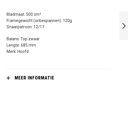
HEAD GRAPHENE
Bladmaat: 500 cm²
360 SPEED 135
Framegewicht (onbespannen): 120g
SLIMBODY
Snaarpatroon: 12/17
VOLGENDE
Balans: Top zwaar
Lengte: 685 mm
Merk: Hoofd
MEER INFORMATIE