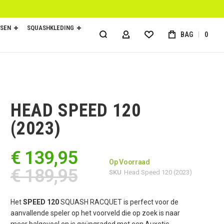
SEN
SQUASHKLEDING
BAG
0
ACCOUNT
HEAD SPEED 120
(2023)
€ 139,95
Op Voorraad
€ 189,95
SKU
Head Speed 120 (2023)
Het
SPEED 120
SQUASH RACQUET is perfect voor de
aanvallende speler op het voorveld die op zoek is naar
meer balgevoel en is geüpgraded met een Auxetic-