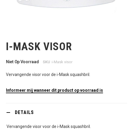
Ga
naar
het
I-MASK VISOR
begin
van
de
afbeeldingen-
Niet Op Voorraad
SKU
i-Mask visor
gallerij
Vervangende visor voor de i-Mask squashbril.
Informeer mij wanneer dit product op voorraad is
DETAILS
Vervangende visor voor de i-Mask squashbril.