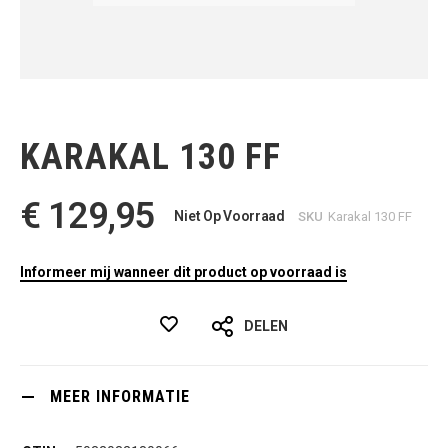
Ga
naar
het
KARAKAL 130 FF
begin
van
de
€ 129,95
afbeeldingen-
Niet Op Voorraad
SKU
Karakal 130 FF
gallerij
Informeer mij wanneer dit product op voorraad is
DELEN
MEER INFORMATIE