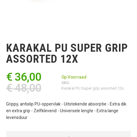
Ga
naar
het
KARAKAL PU SUPER GRIP
begin
van
ASSORTED 12X
de
afbeeldingen-
gallerij
€ 36,00
Op Voorraad
SKU
€ 48,00
Karakal PU Super grip assorted 12x
Grippy, antislip PU-oppervlak - Uitstekende absorptie - Extra dik
en extra grip - Zelfklevend - Universele lengte - Extra lange
levensduur