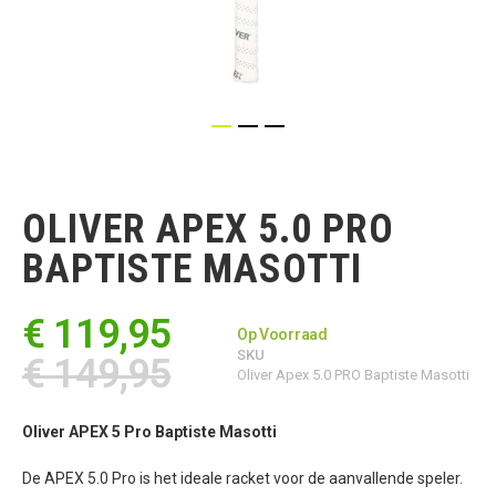
Ga
naar
het
OLIVER APEX 5.0 PRO
begin
van
BAPTISTE MASOTTI
de
afbeeldingen-
gallerij
€ 119,95
Op Voorraad
SKU
€ 149,95
Oliver Apex 5.0 PRO Baptiste Masotti
Oliver APEX 5 Pro Baptiste Masotti
De APEX 5.0 Pro is het ideale racket voor de aanvallende speler.