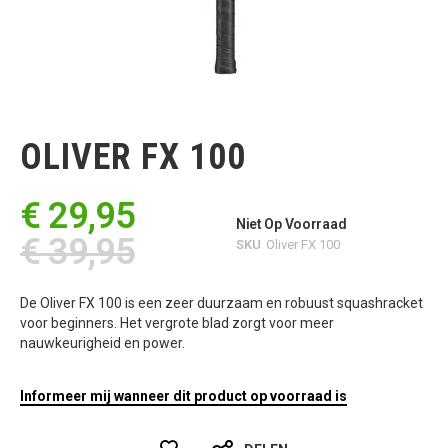
Ga
naar
het
OLIVER FX 100
begin
van
de
€ 29,95
afbeeldingen-
Niet Op Voorraad
gallerij
€ 39,95
SKU
Oliver FX 100
De Oliver FX 100 is een zeer duurzaam en robuust squashracket
voor beginners. Het vergrote blad zorgt voor meer
nauwkeurigheid en power.
Informeer mij wanneer dit product op voorraad is