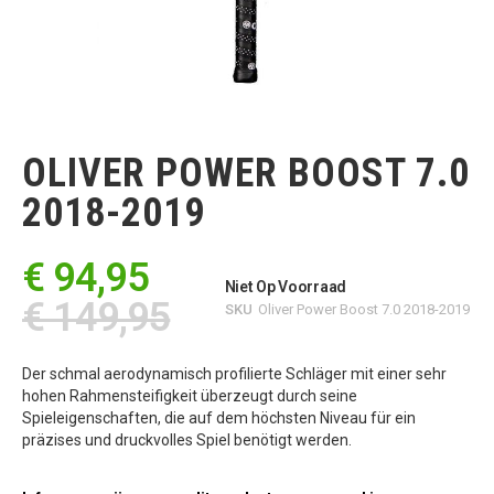
Ga
naar
het
OLIVER POWER BOOST 7.0
begin
van
2018-2019
de
afbeeldingen-
gallerij
€ 94,95
Niet Op Voorraad
€ 149,95
SKU
Oliver Power Boost 7.0 2018-2019
Der schmal aerodynamisch profilierte Schläger mit einer sehr
hohen Rahmensteifigkeit überzeugt durch seine
Spieleigenschaften, die auf dem höchsten Niveau für ein
präzises und druckvolles Spiel benötigt werden.