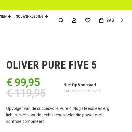
SEN
SQUASHKLEDING
BAG
0
ACCOUNT
OLIVER PURE FIVE 5
€ 99,95
Niet Op Voorraad
€ 119,95
SKU
Oliver Pure Five 5
Opvolger van de succesvolle Pure 4. Nog steeds een erg
licht racket voor de technische speler die power met
controle combineert.