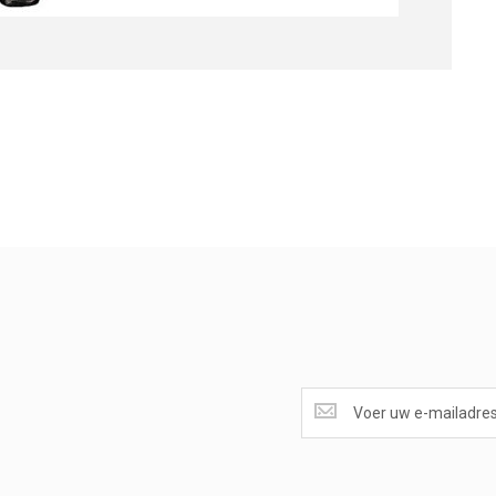
SUPERAANBIEDINGEN
ONTVANGEN?
<br>SCHRIJF
JE
IN.....