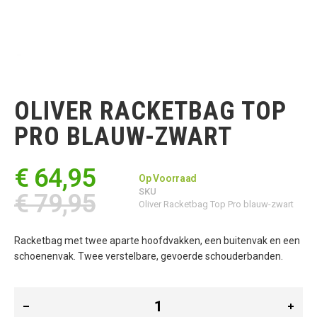
Ga
naar
het
OLIVER RACKETBAG TOP
begin
van
PRO BLAUW-ZWART
de
afbeeldingen-
gallerij
€ 64,95
Op Voorraad
SKU
€ 79,95
Oliver Racketbag Top Pro blauw-zwart
Racketbag met twee aparte hoofdvakken, een buitenvak en een
schoenenvak. Twee verstelbare, gevoerde schouderbanden.