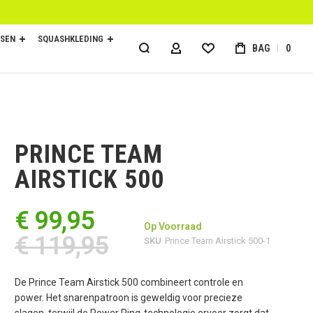
SEN
SQUASHKLEDING
BAG
0
ACCOUNT
PRINCE TEAM
AIRSTICK 500
€ 99,95
Op Voorraad
€ 119,95
SKU
Prince Team Airstick 500-1
De Prince Team Airstick 500 combineert controle en
power. Het snarenpatroon is geweldig voor precieze
slagen, terwijl de Power Ring-technologie ervoor zorgt dat