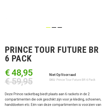
Ga
naar
het
PRINCE TOUR FUTURE BR
begin
van
6 PACK
de
afbeeldingen-
gallerij
€ 48,95
Niet Op Voorraad
€ 59,95
SKU
Prince Tour Future BR 6 Pack
Deze Prince racketbag biedt plaats aan 6 rackets in de 2
compartimenten die ook geschikt zijn voor je kleding, schoenen,
handdoeken etc. Eén van deze compartimenten is voorzien van