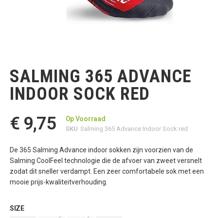
Ga
naar
het
SALMING 365 ADVANCE
begin
van
INDOOR SOCK RED
de
afbeeldingen-
gallerij
€ 9,75
Op Voorraad
SKU
Salming 365 Advance Indoor Sock red
De 365 Salming Advance indoor sokken zijn voorzien van de
Salming CoolFeel technologie die de afvoer van zweet versnelt
zodat dit sneller verdampt. Een zeer comfortabele sok met een
mooie prijs-kwaliteitverhouding.
SIZE