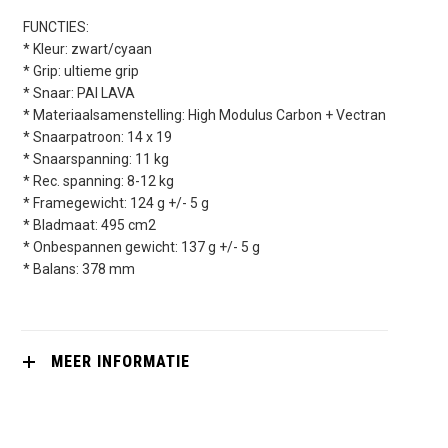
FUNCTIES:
* Kleur: zwart/cyaan
* Grip: ultieme grip
* Snaar: PAI LAVA
* Materiaalsamenstelling: High Modulus Carbon + Vectran
* Snaarpatroon: 14 x 19
* Snaarspanning: 11 kg
* Rec. spanning: 8-12 kg
* Framegewicht: 124 g +/- 5 g
* Bladmaat: 495 cm2
* Onbespannen gewicht: 137 g +/- 5 g
* Balans: 378 mm
MEER INFORMATIE