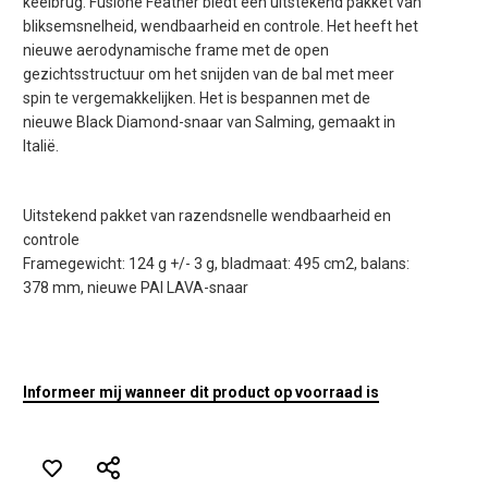
keelbrug. Fusione Feather biedt een uitstekend pakket van
bliksemsnelheid, wendbaarheid en controle. Het heeft het
nieuwe aerodynamische frame met de open
gezichtsstructuur om het snijden van de bal met meer
spin te vergemakkelijken. Het is bespannen met de
nieuwe Black Diamond-snaar van Salming, gemaakt in
Italië.
Uitstekend pakket van razendsnelle wendbaarheid en
controle
Framegewicht: 124 g +/- 3 g, bladmaat: 495 cm2, balans:
378 mm, nieuwe PAI LAVA-snaar
Informeer mij wanneer dit product op voorraad is