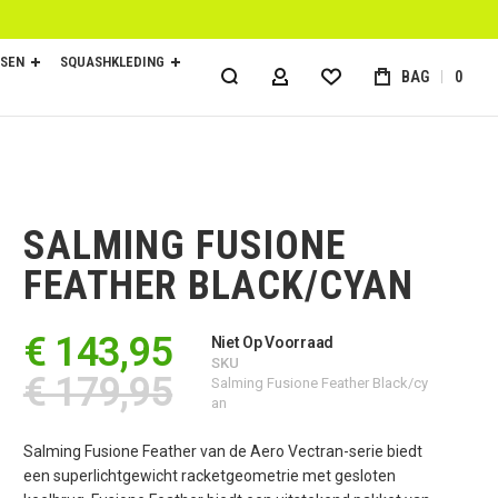
SEN
SQUASHKLEDING
BAG
0
ACCOUNT
SALMING FUSIONE
FEATHER BLACK/CYAN
€ 143,95
Niet Op Voorraad
SKU
€ 179,95
Salming Fusione Feather Black/cy
an
Salming Fusione Feather van de Aero Vectran-serie biedt
een superlichtgewicht racketgeometrie met gesloten