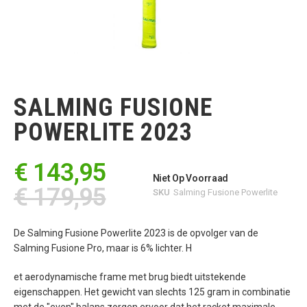
Ga
naar
het
SALMING FUSIONE
begin
van
POWERLITE 2023
de
afbeeldingen-
gallerij
€ 143,95
Niet Op Voorraad
€ 179,95
SKU
Salming Fusione Powerlite
De Salming Fusione Powerlite 2023 is de opvolger van de
Salming Fusione Pro, maar is 6% lichter. H
et aerodynamische frame met brug biedt uitstekende
eigenschappen. Het gewicht van slechts 125 gram in combinatie