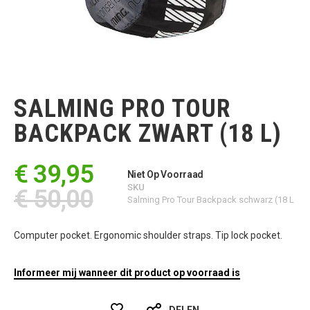
Ga
naar
het
SALMING PRO TOUR
begin
van
BACKPACK ZWART (18 L)
de
afbeeldingen-
gallerij
€ 39,95
Niet Op Voorraad
SKU
€ 50,00
Salming Pro Tour Backpack schwarz (18 L
Computer pocket. Ergonomic shoulder straps. Tip lock pocket.
Informeer mij wanneer dit product op voorraad is
DELEN