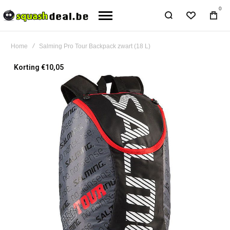
0
Home
Salming Pro Tour Backpack zwart (18 L)
Ga
Korting €10,05
naar
het
einde
van
de
afbeeldingen-
gallerij