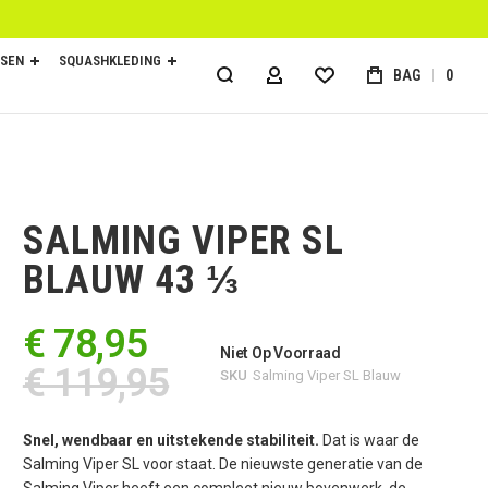
SEN
SQUASHKLEDING
BAG
0
ACCOUNT
SALMING VIPER SL
BLAUW 43 ⅓
€ 78,95
Niet Op Voorraad
€ 119,95
SKU
Salming Viper SL Blauw
Snel, wendbaar en uitstekende stabiliteit.
Dat is waar de
Salming Viper SL voor staat. De nieuwste generatie van de
Salming Viper heeft een compleet nieuw bovenwerk, de