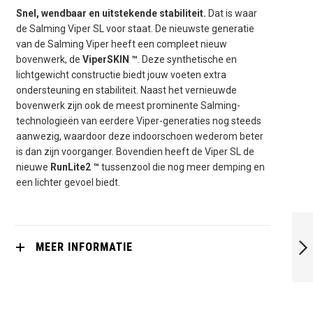
Snel, wendbaar en uitstekende stabiliteit.
Dat is waar
de Salming Viper SL voor staat. De nieuwste generatie
van de Salming Viper heeft een compleet nieuw
bovenwerk, de
ViperSKIN ™
. Deze synthetische en
lichtgewicht constructie biedt jouw voeten extra
ondersteuning en stabiliteit. Naast het vernieuwde
bovenwerk zijn ook de meest prominente Salming-
technologieën van eerdere Viper-generaties nog steeds
aanwezig, waardoor deze indoorschoen wederom beter
is dan zijn voorganger. Bovendien heeft de Viper SL de
nieuwe
RunLite2 ™
tussenzool die nog meer demping en
een lichter gevoel biedt.
SALMING HAWK
COURT POSEIDON
BLUE-46 IS 29.5
MEER INFORMATIE
CM UK 10.5 US
11.5
VOLGENDE