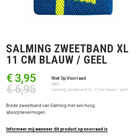
Ga
naar
het
SALMING ZWEETBAND XL
begin
van
11 CM BLAUW / GEEL
de
afbeeldingen-
gallerij
€ 3,95
Niet Op Voorraad
SKU
€ 6,95
Salming zweetband XL 11 cm blauw / geel
Brede zweetband van Salming met een hoog
absorptievermogen.
Informeer mij wanneer dit product op voorraad is