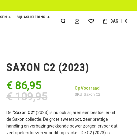
SEN
SQUASHKLEDING
BAG
0
ACCOUNT
SAXON C2 (2023)
€ 86,95
Op Voorraad
€ 109,95
SKU
Saxon C2
De “
Saxon C2”
(2023) is nu ook al jaren een bestseller uit
de Saxon collectie. De grote sweetspot, zeer prettige
handling en verbazingwekkende power zorgen ervoor dat
veel spelers kiezen voor dit top racket. De C2 (2023) is