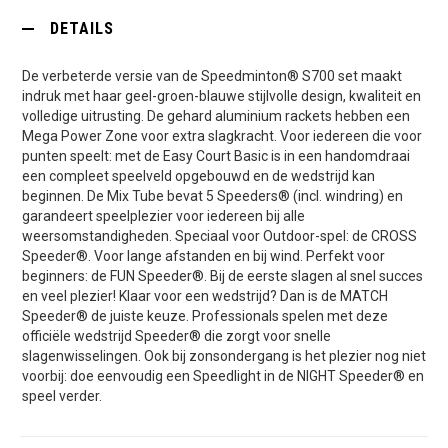
DETAILS
De verbeterde versie van de Speedminton® S700 set maakt
indruk met haar geel-groen-blauwe stijlvolle design, kwaliteit en
volledige uitrusting. De gehard aluminium rackets hebben een
Mega Power Zone voor extra slagkracht. Voor iedereen die voor
punten speelt: met de Easy Court Basic is in een handomdraai
een compleet speelveld opgebouwd en de wedstrijd kan
beginnen. De Mix Tube bevat 5 Speeders® (incl. windring) en
garandeert speelplezier voor iedereen bij alle
weersomstandigheden. Speciaal voor Outdoor-spel: de CROSS
Speeder®. Voor lange afstanden en bij wind. Perfekt voor
beginners: de FUN Speeder®. Bij de eerste slagen al snel succes
en veel plezier! Klaar voor een wedstrijd? Dan is de MATCH
Speeder® de juiste keuze. Professionals spelen met deze
officiële wedstrijd Speeder® die zorgt voor snelle
slagenwisselingen. Ook bij zonsondergang is het plezier nog niet
voorbij: doe eenvoudig een Speedlight in de NIGHT Speeder® en
speel verder.