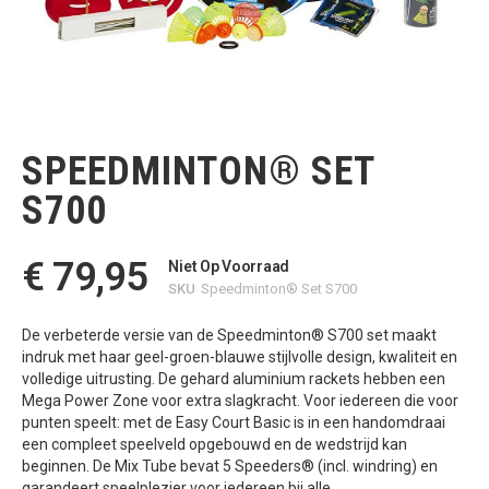
Ga
naar
het
SPEEDMINTON® SET
begin
van
S700
de
afbeeldingen-
gallerij
€ 79,95
Niet Op Voorraad
SKU
Speedminton® Set S700
De verbeterde versie van de Speedminton® S700 set maakt
indruk met haar geel-groen-blauwe stijlvolle design, kwaliteit en
volledige uitrusting. De gehard aluminium rackets hebben een
Mega Power Zone voor extra slagkracht. Voor iedereen die voor
punten speelt: met de Easy Court Basic is in een handomdraai
een compleet speelveld opgebouwd en de wedstrijd kan
beginnen. De Mix Tube bevat 5 Speeders® (incl. windring) en
garandeert speelplezier voor iedereen bij alle