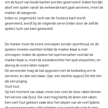
om de buurt van beide kanten worden geserveerd. Indien het lijkt
alsof een speler vanaf de verkeerde kant gaat serveren, moet de
marker dit aangeven.
Indien er, ongemerkt, toch van de foutieve kant wordt
geserveerd, wordt bij de volgende serve (inden door de zelfde
speler) toch van kant gewisseld.
De marker moet de score omroepen zonder oponthoud, en de
spelers moeten wachten totdat de marker klaar is met
omroepen. Indien de spelers het spel hervatten voordat de
marker klaar is, moet de scheidsrechter het spel stopzetten, en
alsnog de score laten roepen.
De serveerder mag de bal opgooien met de bedoeling om te
serveren, en dan niet slaan. (bijv. een slechte opgooi) Dit telt niet
als een poging.
Voet fout
Op het moment van slaan, moet een voet de vloer raken binnen
het service vak (box). Die voet mag hierbij de lijnen niet raken.
Een voet fout gebeurt vaak door het slepen van de voet tijdens
de service beweging. Het opletten voor eventuele voet fouten