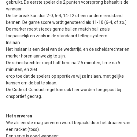
gebruikt. De eerste speler die 2 punten voorsprong behaalt is de
winnaar.
De tie-break kan dus 2-0, 6-4, 14-12 of een andere eindstand
kennen. De game score wordt genoteerd als 11-10 (6-4, of zo.)
De marker roept steeds game ball en match ball zoals
toepasselijk en zoals in de standaard telling systeem.
Inslaan
Het inslaan is een deel van de wedstrijd, en de scheidsrechter en
marker horen aanwezig te zijn.
De scheidsrechter roept half time na 2.5 minuten, time na 5
minuten, en ziet
erop toe dat de spelers op sportieve wijze inslaan, met gelijke
kansen om de bal te slaan.
De Code of Conduct regel kan ook hier worden toegepast bij
onsportief gedrag.
Het serveren
Wie als eerste mag serveren wordt bepaald door het draaien van
een racket (toss).
Een serve is goed wanneer: