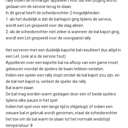
rally indien de ontvanger appelleert voor dat een poging wordt
gedaan om de service terug te slaan.
In dit geval heeft de scheidsrechter 2 mogelijkheden:
1: als het duidelijk is dat de bal kapot ging tijdens de service,
wordt een Let gespeeld voor die slag alleen.
2: als de scheidsrechter niet zeker is wanneer de bal kapot ging,
wordt een Let gespeeld voor de voorgaand rally.
Het serveren met een duidelijk kapotte bal resulteert dus altijd in
een Let. (ook al is de service fout)
Appelleren over een kapotte bal na afloop van een game moet
gebeuren voordat de spelers de baan hebben verlaten.
Indien een speler een rally stopt omdat de bal kapot zou zijn, en
de bal niet kapot is, verliest de speler die rally.
Bal warm slaan
De bal mag worden warm geslagen door een of beide spelers
tijdens elke pauze in het spel.
Indien het spel voor een lange tijd is stilgelegd, of indien een
nieuwe bal in gebruik wordt genomen, staat de scheidsrechter
het toe om de bal warm te slaan tot het normale wedstrijd
temperatuur. 8