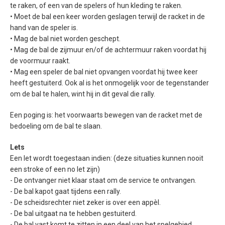
te raken, of een van de spelers of hun kleding te raken.
• Moet de bal een keer worden geslagen terwijl de racket in de
hand van de speler is.
• Mag de bal niet worden geschept.
• Mag de bal de zijmuur en/of de achtermuur raken voordat hij
de voormuur raakt.
• Mag een speler de bal niet opvangen voordat hij twee keer
heeft gestuiterd. Ook al is het onmogelijk voor de tegenstander
om de bal te halen, wint hij in dit geval die rally.
Een poging is: het voorwaarts bewegen van de racket met de
bedoeling om de bal te slaan.
Lets
Een let wordt toegestaan indien: (deze situaties kunnen nooit
een stroke of een no let zijn)
- De ontvanger niet klaar staat om de service te ontvangen.
- De bal kapot gaat tijdens een rally.
- De scheidsrechter niet zeker is over een appèl.
- De bal uitgaat na te hebben gestuiterd.
- De bal vast komt te zitten in een deel van het spelgebied,