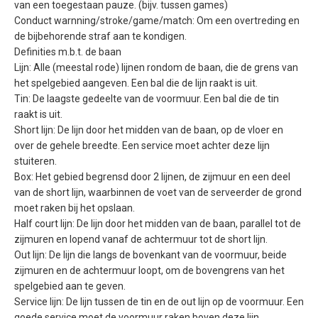
van een toegestaan pauze. (bijv. tussen games)
Conduct warnning/stroke/game/match: Om een overtreding en
de bijbehorende straf aan te kondigen.
Definities m.b.t. de baan
Lijn: Alle (meestal rode) lijnen rondom de baan, die de grens van
het spelgebied aangeven. Een bal die de lijn raakt is uit.
Tin: De laagste gedeelte van de voormuur. Een bal die de tin
raakt is uit.
Short lijn: De lijn door het midden van de baan, op de vloer en
over de gehele breedte. Een service moet achter deze lijn
stuiteren.
Box: Het gebied begrensd door 2 lijnen, de zijmuur en een deel
van de short lijn, waarbinnen de voet van de serveerder de grond
moet raken bij het opslaan.
Half court lijn: De lijn door het midden van de baan, parallel tot de
zijmuren en lopend vanaf de achtermuur tot de short lijn.
Out lijn: De lijn die langs de bovenkant van de voormuur, beide
zijmuren en de achtermuur loopt, om de bovengrens van het
spelgebied aan te geven.
Service lijn: De lijn tussen de tin en de out lijn op de voormuur. Een
goede service moet de voormuur raken boven deze lijn.