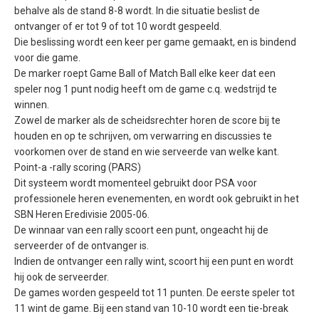
behalve als de stand 8-8 wordt. In die situatie beslist de
ontvanger of er tot 9 of tot 10 wordt gespeeld.
Die beslissing wordt een keer per game gemaakt, en is bindend
voor die game.
De marker roept Game Ball of Match Ball elke keer dat een
speler nog 1 punt nodig heeft om de game c.q. wedstrijd te
winnen.
Zowel de marker als de scheidsrechter horen de score bij te
houden en op te schrijven, om verwarring en discussies te
voorkomen over de stand en wie serveerde van welke kant.
Point-a -rally scoring (PARS)
Dit systeem wordt momenteel gebruikt door PSA voor
professionele heren evenementen, en wordt ook gebruikt in het
SBN Heren Eredivisie 2005-06.
De winnaar van een rally scoort een punt, ongeacht hij de
serveerder of de ontvanger is.
Indien de ontvanger een rally wint, scoort hij een punt en wordt
hij ook de serveerder.
De games worden gespeeld tot 11 punten. De eerste speler tot
11 wint de game. Bij een stand van 10-10 wordt een tie-break