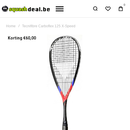
0
Home
Tecnifibre Carboflex 125 X-Speed
Ga
Korting €60,00
naar
het
einde
van
de
afbeeldingen-
gallerij