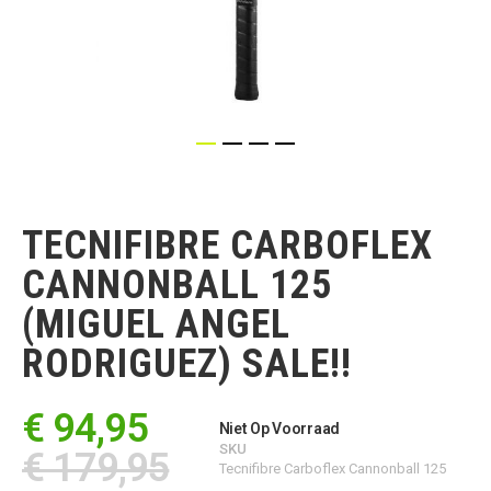
Ga
naar
het
TECNIFIBRE CARBOFLEX
begin
van
CANNONBALL 125
de
afbeeldingen-
(MIGUEL ANGEL
gallerij
RODRIGUEZ) SALE!!
€ 94,95
Niet Op Voorraad
SKU
€ 179,95
Tecnifibre Carboflex Cannonball 125