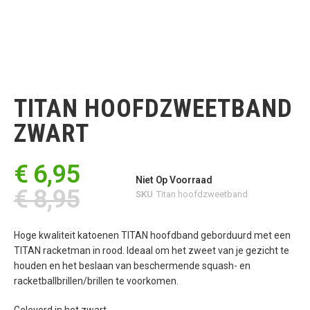
Ga
naar
het
TITAN HOOFDZWEETBAND
begin
van
ZWART
de
afbeeldingen-
gallerij
€ 6,95
Niet Op Voorraad
€ 8,95
SKU
Titan hoofdzweetband
Hoge kwaliteit katoenen TITAN hoofdband geborduurd met een
TITAN racketman in rood. Ideaal om het zweet van je gezicht te
houden en het beslaan van beschermende squash- en
racketballbrillen/brillen te voorkomen.