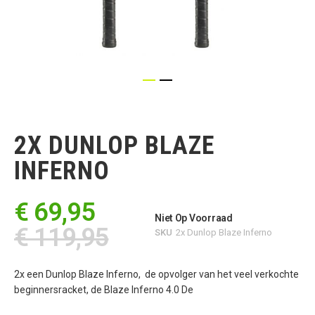
Ga
naar
het
2X DUNLOP BLAZE
begin
van
INFERNO
de
afbeeldingen-
gallerij
€ 69,95
Niet Op Voorraad
€ 119,95
SKU
2x Dunlop Blaze Inferno
2x een Dunlop Blaze Inferno, de opvolger van het veel verkochte
beginnersracket, de Blaze Inferno 4.0 De