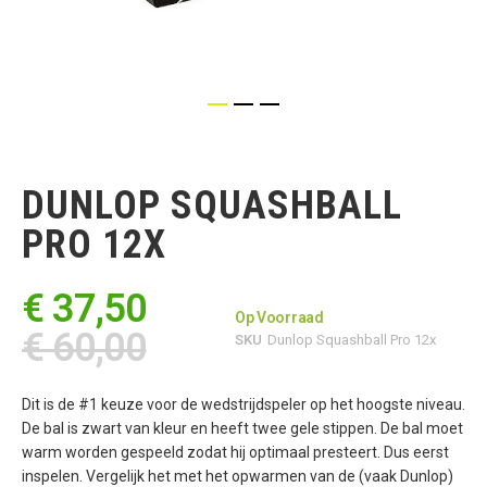
Ga
naar
het
DUNLOP SQUASHBALL
begin
van
PRO 12X
de
afbeeldingen-
gallerij
€ 37,50
Op Voorraad
€ 60,00
SKU
Dunlop Squashball Pro 12x
Dit is de #1 keuze voor de wedstrijdspeler op het hoogste niveau.
De bal is zwart van kleur en heeft twee gele stippen. De bal moet
warm worden gespeeld zodat hij optimaal presteert. Dus eerst
inspelen. Vergelijk het met het opwarmen van de (vaak Dunlop)