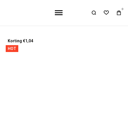
0
Ga
Korting €1,04
naar
HOT
het
einde
van
de
afbeeldingen-
gallerij