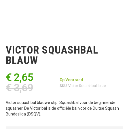
Ga
naar
het
VICTOR SQUASHBAL
begin
van
BLAUW
de
afbeeldingen-
gallerij
€ 2,65
Op Voorraad
€ 3,69
SKU
Victor Squashball blue
Victor squashbal blauwe stip. Squashbal voor de beginnende
squasher. De Victor bal is de officiële bal voor de Duitse Squash
Bundesliga (DSQV).