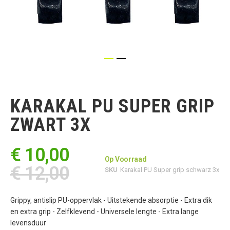
Ga
naar
het
KARAKAL PU SUPER GRIP
begin
van
ZWART 3X
de
afbeeldingen-
gallerij
€ 10,00
Op Voorraad
€ 12,00
SKU
Karakal PU Super grip schwarz 3x
Grippy, antislip PU-oppervlak - Uitstekende absorptie - Extra dik
en extra grip - Zelfklevend - Universele lengte - Extra lange
levensduur