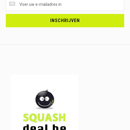
SUPERAANBIEDINGEN
ONTVANGEN?
<br>SCHRIJF
JE
INSCHRIJVEN
IN.....