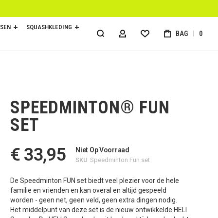
SEN
SQUASHKLEDING
BAG
0
ACCOUNT
SPEEDMINTON® FUN
SET
€ 33,95
Niet Op Voorraad
SKU
Speedminton Fun set
De Speedminton FUN set biedt veel plezier voor de hele
familie en vrienden en kan overal en altijd gespeeld
worden - geen net, geen veld, geen extra dingen nodig.
Het middelpunt van deze set is de nieuw ontwikkelde HELI