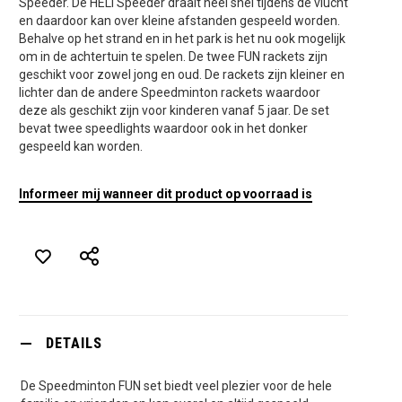
Speeder. De HELI Speeder draait heel snel tijdens de vlucht
en daardoor kan over kleine afstanden gespeeld worden.
Behalve op het strand en in het park is het nu ook mogelijk
om in de achtertuin te spelen. De twee FUN rackets zijn
geschikt voor zowel jong en oud. De rackets zijn kleiner en
lichter dan de andere Speedminton rackets waardoor
deze als geschikt zijn voor kinderen vanaf 5 jaar. De set
bevat twee speedlights waardoor ook in het donker
gespeeld kan worden.
Informeer mij wanneer dit product op voorraad is
DETAILS
De Speedminton FUN set biedt veel plezier voor de hele