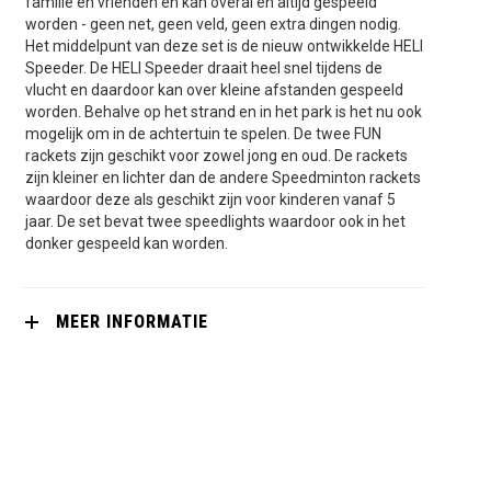
familie en vrienden en kan overal en altijd gespeeld
worden - geen net, geen veld, geen extra dingen nodig.
Het middelpunt van deze set is de nieuw ontwikkelde HELI
Speeder. De HELI Speeder draait heel snel tijdens de
vlucht en daardoor kan over kleine afstanden gespeeld
worden. Behalve op het strand en in het park is het nu ook
mogelijk om in de achtertuin te spelen. De twee FUN
rackets zijn geschikt voor zowel jong en oud. De rackets
zijn kleiner en lichter dan de andere Speedminton rackets
waardoor deze als geschikt zijn voor kinderen vanaf 5
jaar. De set bevat twee speedlights waardoor ook in het
donker gespeeld kan worden.
MEER INFORMATIE