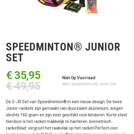
Ga
naar
het
SPEEDMINTON® JUNIOR
begin
van
SET
de
afbeeldingen-
gallerij
€ 35,95
Niet Op Voorraad
€ 49,95
SKU
Speedminton® Junior Set
De S-JR Set van Speedminton® in een nieuw design. De twee
Junior-rackets zijn gemaakt van duurzaam aluminium, wegen
slechts 160 gram en zijn zeer geschikt voor kinderen: Korte steel:
hierdoor is het racket makkelijk te hanteren. Isometrisch
racketblad: vergroot het raakvlak op het racket Perfect voor