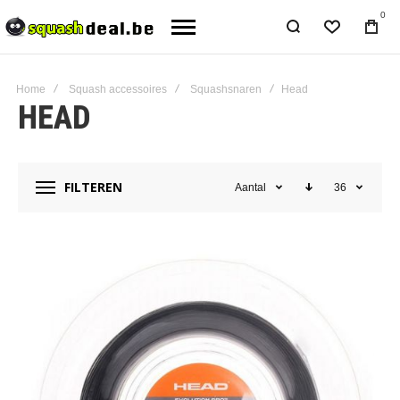
0
Home
Squash accessoires
Squashsnaren
Head
HEAD
FILTEREN
Aantal
36